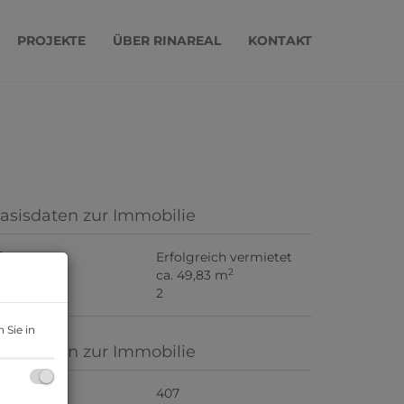
PROJEKTE
ÜBER RINAREAL
KONTAKT
asisdaten zur Immobilie
iete
Erfolgreich vermietet
2
läche
ca. 49,83 m
immer
2
 Sie in
asisdaten zur Immobilie
bjektnr.
407