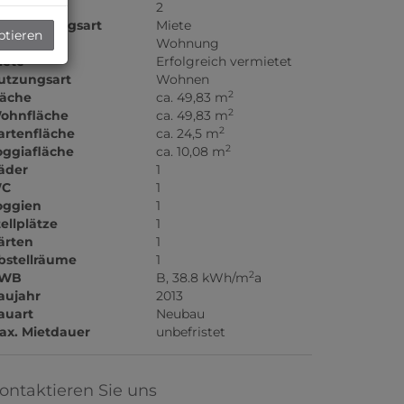
immer
2
ermarktungsart
Miete
ptieren
bjektart
Wohnung
iete
Erfolgreich vermietet
utzungsart
Wohnen
2
läche
ca. 49,83 m
2
ohnfläche
ca. 49,83 m
2
artenfläche
ca. 24,5 m
2
oggiafläche
ca. 10,08 m
äder
1
C
1
oggien
1
tellplätze
1
ärten
1
bstellräume
1
2
WB
B, 38.8 kWh/m
a
aujahr
2013
auart
Neubau
ax. Mietdauer
unbefristet
ontaktieren Sie uns