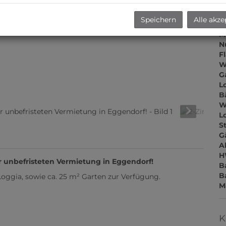
Z
V
Speichern
Alle akze
O
M
N
F
W
G
L
B
W
L
S
G
A
H
unbefristeten Vermietung in Eggendorf!
B
B
Loggia, sowie ca. 25 m² Garten zur Verfügung.
M
K