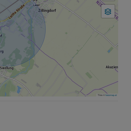
Tiles ©
basemap.at