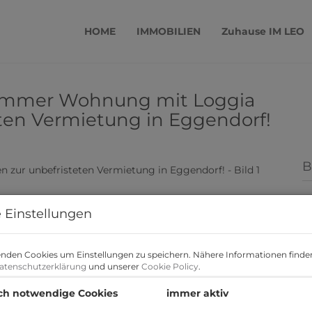
HOME
IMMOBILIEN
Zuhause IM LEO
-Zimmer Wohnung mit Loggia
eten Vermietung in Eggendorf!
B
M
F
 Einstellungen
Z
nden Cookies um Einstellungen zu speichern. Nähere Informationen finden
atenschutzerklärung
und unserer
Cookie Policy
.
B
ch notwendige Cookies
immer aktiv
O