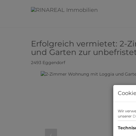
Erfolgreich vermietet: 2
und Garten zur unbefrist
2493 Eggendorf
Cookie
Wir verwe
unserer
D
Technis