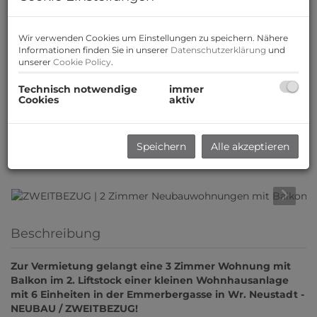
Wir verwenden Cookies um Einstellungen zu speichern. Nähere
Informationen finden Sie in unserer
Datenschutzerklärung
und
unserer
Cookie Policy
.
Technisch notwendige
immer
Cookies
aktiv
Speichern
Alle akzeptieren
Beschreibung
Zur Vermietung gelangt eine 3 Zimmer Wohnung mit
Balkon im 2. Liftstock einer kleinen Wohnhausanlage
mit 6 Einheiten in der Emmerbergasse in Wr. Neustadt -
NEUBAU / ZWEITBEZUG!