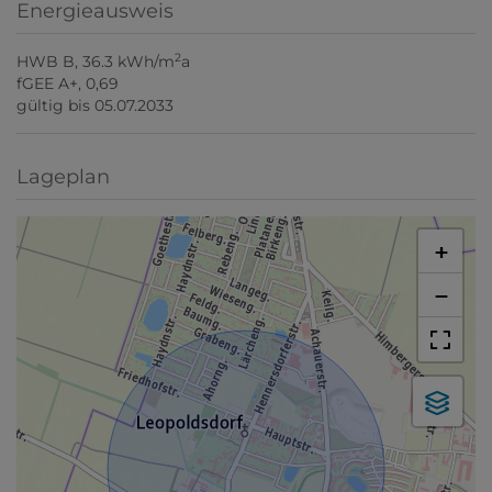
Energieausweis
2
HWB
B, 36.3 kWh/m
a
fGEE
A+, 0,69
gültig bis
05.07.2033
Lageplan
+
−