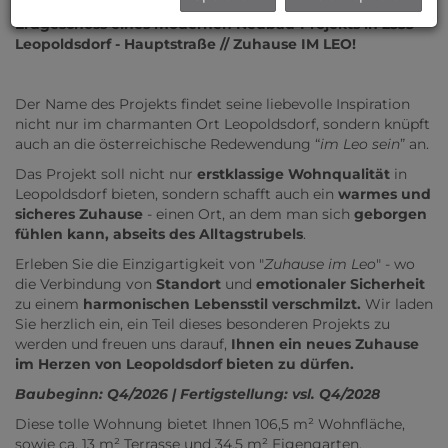
Zimmer Wohnung mit Terrasse und Garten im
Erdgeschoss eines modernen Neubau-Projekts in 2333
Leopoldsdorf - Hauptstraße // Zuhause IM LEO!
Der Name des Projekts findet seine liebevolle Inspiration
nicht nur im charmanten Ort Leopoldsdorf, sondern knüpft
auch an die österreichische Redewendung “
im Leo sein
” an.
Das Projekt soll nicht nur
erstklassige Wohnqualität
in
Leopoldsdorf bieten, sondern schafft auch ein
warmes und
sicheres Zuhause
- einen Ort, an dem man sich
geborgen
fühlen kann, abseits des Alltagstrubels
.
Erleben Sie die Einzigartigkeit von "
Zuhause im Leo
" - wo
die Verbindung von
Standort
und
emotionaler Sicherheit
zu einem
harmonischen Lebensstil verschmilzt.
Wir laden
Sie herzlich ein, ein Teil dieses besonderen Projekts zu
werden und freuen uns darauf,
Ihnen ein neues Zuhause
im Herzen von Leopoldsdorf bieten zu dürfen.
Baubeginn: Q4/2026 | Fertigstellung: vsl. Q4/2028
Diese tolle Wohnung bietet Ihnen 106,5 m² Wohnfläche,
sowie ca. 13 m² Terrasse und 34,5 m² Eigengarten.