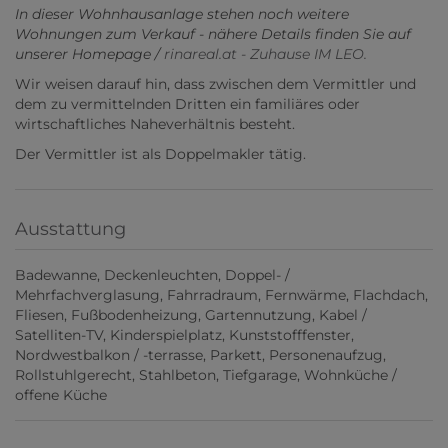
In dieser Wohnhausanlage stehen noch weitere
Wohnungen zum Verkauf - nähere Details finden Sie auf
unserer Homepage /
rinareal.at - Zuhause IM LEO.
Wir weisen darauf hin, dass zwischen dem Vermittler und
dem zu vermittelnden Dritten ein familiäres oder
wirtschaftliches Naheverhältnis besteht.
Der Vermittler ist als Doppelmakler tätig.
Ausstattung
Badewanne
Deckenleuchten
Doppel- /
Mehrfachverglasung
Fahrradraum
Fernwärme
Flachdach
Fliesen
Fußbodenheizung
Gartennutzung
Kabel /
Satelliten-TV
Kinderspielplatz
Kunststofffenster
Nordwestbalkon / -terrasse
Parkett
Personenaufzug
Rollstuhlgerecht
Stahlbeton
Tiefgarage
Wohnküche /
offene Küche