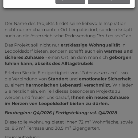
Leopoldsdorf - Hauptstraße // Zuhause IM LEO!
Der Name des Projekts findet seine liebevolle Inspiration
nicht nur im charmanten Ort Leopoldsdorf, sondern knüpft
auch an die österreichische Redewendung “
im Leo sein
” an.
Das Projekt soll nicht nur
erstklassige Wohnqualität
in
Leopoldsdorf bieten, sondern schafft auch ein
warmes und
sicheres Zuhause
- einen Ort, an dem man sich
geborgen
fühlen kann, abseits des Alltagstrubels
.
Erleben Sie die Einzigartigkeit von "
Zuhause im Leo
" - wo
die Verbindung von
Standort
und
emotionaler Sicherheit
zu einem
harmonischen Lebensstil verschmilzt.
Wir laden
Sie herzlich ein, ein Teil dieses besonderen Projekts zu
werden und freuen uns darauf,
Ihnen ein neues Zuhause
im Herzen von Leopoldsdorf bieten zu dürfen.
Baubeginn: Q4/2026 | Fertigstellung: vsl. Q4/2028
Diese tolle Wohnung bietet Ihnen 72 m² Wohnfläche, sowie
ca. 8,5 m² Terrasse und 30,5 m² Eigengarten.
Raumaufteilung: