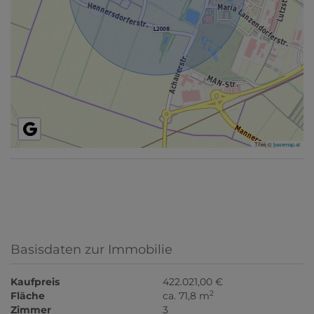
Tiles ©
basemap.at
Basisdaten zur Immobilie
Kaufpreis
422.021,00 €
2
Fläche
ca. 71,8 m
Zimmer
3