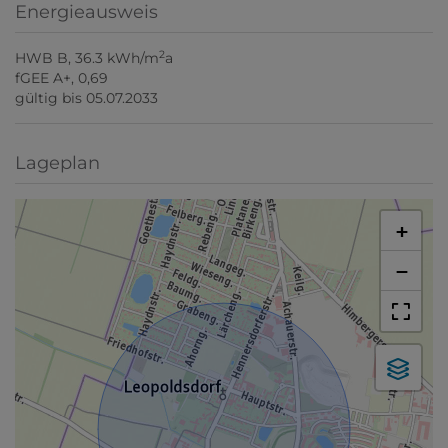
Energieausweis
2
HWB
B, 36.3 kWh/m
a
fGEE
A+, 0,69
gültig bis
05.07.2033
Lageplan
+
−