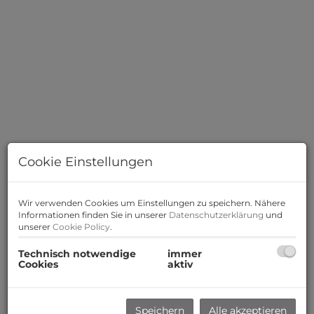
Cookie Einstellungen
Wir verwenden Cookies um Einstellungen zu speichern. Nähere
Informationen finden Sie in unserer
Datenschutzerklärung
und
unserer
Cookie Policy
.
Beschreibung
Technisch notwendige
immer
Cookies
aktiv
Zum Verkauf gelangt eine durchdacht geplante 3
Zimmer Wohnung mit Terrasse und Garten im
Speichern
Alle akzeptieren
Erdgeschoss eines modernen Neubau-Projekts in 2333