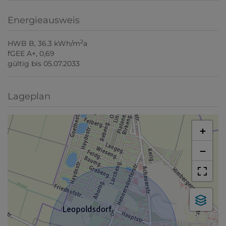
Energieausweis
2
HWB
B, 36.3 kWh/m
a
fGEE
A+, 0,69
gültig bis
05.07.2033
Lageplan
+
−