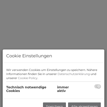
Cookie Einstellungen
Wir verwenden Cookies um Einstellungen zu speichern. Nähere
Informationen finden Sie in unserer
Datenschutzerklärung
und
unserer
Cookie Policy
.
Technisch notwendige
immer
Cookies
aktiv
Beschreibung
Zum Verkauf gelangt eine durchdacht geplante 3
Speichern
Alle akzeptieren