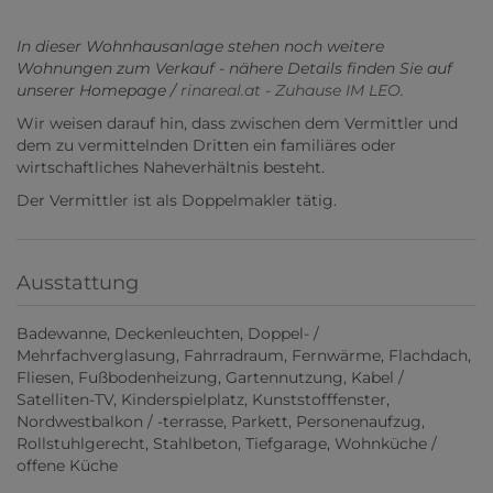
In dieser Wohnhausanlage stehen noch weitere
Wohnungen zum Verkauf - nähere Details finden Sie auf
unserer Homepage /
rinareal.at - Zuhause IM LEO.
Wir weisen darauf hin, dass zwischen dem Vermittler und
dem zu vermittelnden Dritten ein familiäres oder
wirtschaftliches Naheverhältnis besteht.
Der Vermittler ist als Doppelmakler tätig.
Ausstattung
Badewanne
Deckenleuchten
Doppel- /
Mehrfachverglasung
Fahrradraum
Fernwärme
Flachdach
Fliesen
Fußbodenheizung
Gartennutzung
Kabel /
Satelliten-TV
Kinderspielplatz
Kunststofffenster
Nordwestbalkon / -terrasse
Parkett
Personenaufzug
Rollstuhlgerecht
Stahlbeton
Tiefgarage
Wohnküche /
offene Küche