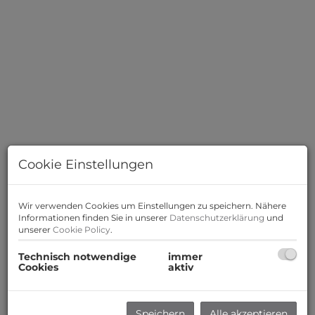
Cookie Einstellungen
Wir verwenden Cookies um Einstellungen zu speichern. Nähere
Informationen finden Sie in unserer
Datenschutzerklärung
und
unserer
Cookie Policy
.
Technisch notwendige
immer
Cookies
aktiv
Beschreibung
Zum Verkauf gelangt eine durchdacht geplante 3
Speichern
Alle akzeptieren