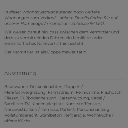
In dieser Wohnhausanlage stehen noch weitere
Wohnungen zum Verkauf - nähere Details finden Sie auf
unserer Homepage /
rinareal.at - Zuhause IM LEO.
Wir weisen darauf hin, dass zwischen dem Vermittler und
dem zu vermittelnden Dritten ein familiäres oder
wirtschaftliches Naheverhältnis besteht.
Der Vermittler ist als Doppelmakler tätig.
Ausstattung
Badewanne
Deckenleuchten
Doppel- /
Mehrfachverglasung
Fahrradraum
Fernwärme
Flachdach
Fliesen
Fußbodenheizung
Gartennutzung
Kabel /
Satelliten-TV
Kinderspielplatz
Kunststofffenster
Nordwestbalkon / -terrasse
Parkett
Personenaufzug
Rollstuhlgerecht
Stahlbeton
Tiefgarage
Wohnküche /
offene Küche