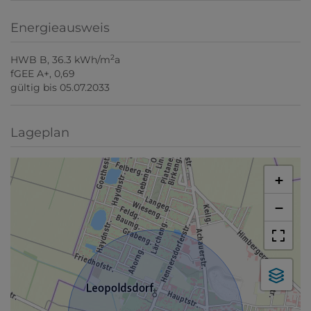
Energieausweis
2
HWB
B, 36.3 kWh/m
a
fGEE
A+, 0,69
gültig bis
05.07.2033
Lageplan
+
−