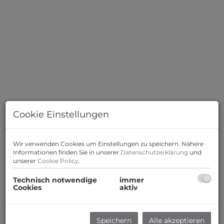
Cookie Einstellungen
Wir verwenden Cookies um Einstellungen zu speichern. Nähere
Informationen finden Sie in unserer
Datenschutzerklärung
und
unserer
Cookie Policy
.
Beschreibung
Technisch notwendige
immer
Cookies
aktiv
Zum Verkauf gelangt eine durchdacht geplante 2
Zimmer Wohnung mit Terrasse und Garten im
Speichern
Alle akzeptieren
Erdgeschoss eines modernen Neubau-Projekts in 2333