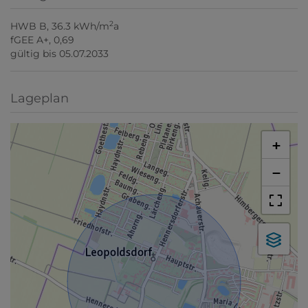
2
HWB
B, 36.3 kWh/m
a
fGEE
A+, 0,69
gültig bis
05.07.2033
Lageplan
+
−