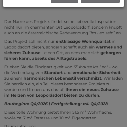
Leopoldsdorf - Hauptstraße // Zuhause IM LEO!
Der Name des Projekts findet seine liebevolle Inspiration
nicht nur im charmanten Ort Leopoldsdorf, sondern knüpft
auch an die österreichische Redewendung “
im Leo sein
” an.
Das Projekt soll nicht nur
erstklassige Wohnqualität
in
Leopoldsdorf bieten, sondern schafft auch ein
warmes und
sicheres Zuhause
- einen Ort, an dem man sich
geborgen
fühlen kann, abseits des Alltagstrubels
.
Erleben Sie die Einzigartigkeit von "
Zuhause im Leo
" - wo
die Verbindung von
Standort
und
emotionaler Sicherheit
zu einem
harmonischen Lebensstil verschmilzt.
Wir laden
Sie herzlich ein, ein Teil dieses besonderen Projekts zu
werden und freuen uns darauf,
Ihnen ein neues Zuhause
im Herzen von Leopoldsdorf bieten zu dürfen.
Baubeginn: Q4/2026 | Fertigstellung: vsl. Q4/2028
Diese tolle Wohnung bietet Ihnen 51,5 m² Wohnfläche,
sowie ca. 7 m² Terrasse und 10 m² Eigengarten.
Raumaufteilung: