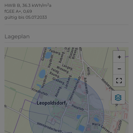
2
HWB
B, 36.3 kWh/m
a
fGEE
A+, 0,69
gültig bis
05.07.2033
Lageplan
+
−