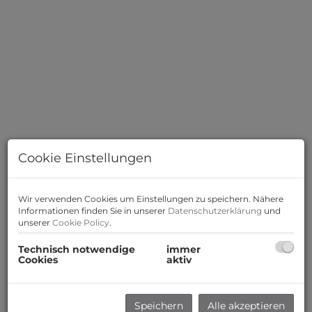
Cookie Einstellungen
Wir verwenden Cookies um Einstellungen zu speichern. Nähere
Informationen finden Sie in unserer
Datenschutzerklärung
und
unserer
Cookie Policy
.
Beschreibung
Technisch notwendige
immer
Cookies
aktiv
Zum Verkauf gelangt eine durchdacht geplante 2
Zimmer ANLEGER-Wohnung mit Terrasse und Garten im
Speichern
Alle akzeptieren
Erdgeschoss eines modernen Neubau-Projekts in 2333