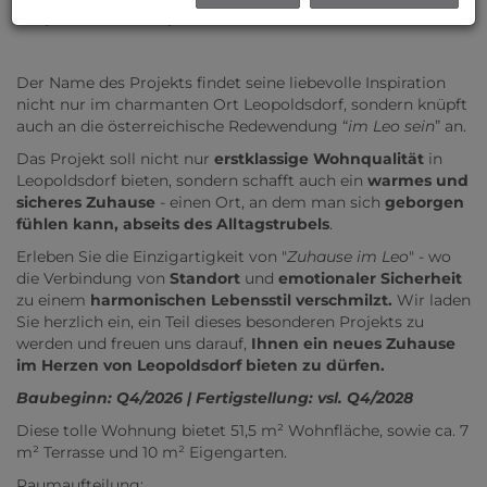
Leopoldsdorf - Hauptstraße // Zuhause IM LEO!
Der Name des Projekts findet seine liebevolle Inspiration
nicht nur im charmanten Ort Leopoldsdorf, sondern knüpft
auch an die österreichische Redewendung “
im Leo sein
” an.
Das Projekt soll nicht nur
erstklassige Wohnqualität
in
Leopoldsdorf bieten, sondern schafft auch ein
warmes und
sicheres Zuhause
- einen Ort, an dem man sich
geborgen
fühlen kann, abseits des Alltagstrubels
.
Erleben Sie die Einzigartigkeit von "
Zuhause im Leo
" - wo
die Verbindung von
Standort
und
emotionaler Sicherheit
zu einem
harmonischen Lebensstil verschmilzt.
Wir laden
Sie herzlich ein, ein Teil dieses besonderen Projekts zu
werden und freuen uns darauf,
Ihnen ein neues Zuhause
im Herzen von Leopoldsdorf bieten zu dürfen.
Baubeginn: Q4/2026 | Fertigstellung: vsl. Q4/2028
Diese tolle Wohnung bietet 51,5 m² Wohnfläche, sowie ca. 7
m² Terrasse und 10 m² Eigengarten.
Raumaufteilung: