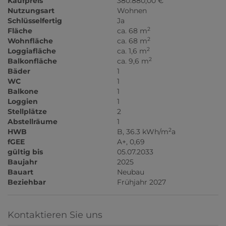
Kaufpreis
380.880,00 €
Nutzungsart
Wohnen
Schlüsselfertig
Ja
2
Fläche
ca. 68 m
2
Wohnfläche
ca. 68 m
2
Loggiafläche
ca. 1,6 m
2
Balkonfläche
ca. 9,6 m
Bäder
1
WC
1
Balkone
1
Loggien
1
Stellplätze
2
Abstellräume
1
2
HWB
B, 36.3 kWh/m
a
fGEE
A+, 0,69
gültig bis
05.07.2033
Baujahr
2025
Bauart
Neubau
Beziehbar
Frühjahr 2027
Kontaktieren Sie uns