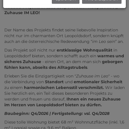
Wohnung mit Balkon im 2. Liftstock eines modernen
Neubau-Projekts in 2333 Leopoldsdorf - Hauptstraße //
Zuhause IM LEO!
Der Name des Projekts findet seine liebevolle Inspiration
nicht nur im charmanten Ort Leopoldsdorf, sondern knüpft
auch an die österreichische Redewendung “
im Leo sein
” an.
Das Projekt soll nicht nur
erstklassige Wohnqualität
in
Leopoldsdorf bieten, sondern schafft auch ein
warmes und
sicheres Zuhause
- einen Ort, an dem man sich
geborgen
fühlen kann, abseits des Alltagstrubels
.
Erleben Sie die Einzigartigkeit von "
Zuhause im Leo
" - wo
die Verbindung von
Standort
und
emotionaler Sicherheit
zu einem
harmonischen Lebensstil verschmilzt.
Wir laden
Sie herzlich ein, ein Teil dieses besonderen Projekts zu
werden und freuen uns darauf,
Ihnen ein neues Zuhause
im Herzen von Leopoldsdorf bieten zu dürfen.
Baubeginn: Q4/2026 | Fertigstellung: vsl. Q4/2028
Diese tolle Wohnung bietet 68 m² Wohnnutzfläche (inkl. 1,6
m² Loggia) sowie ca. 9,6 m² Balkon.