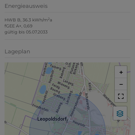
Energieausweis
2
HWB
B, 36.3 kWh/m
a
fGEE
A+, 0,69
gültig bis
05.07.2033
Lageplan
+
−