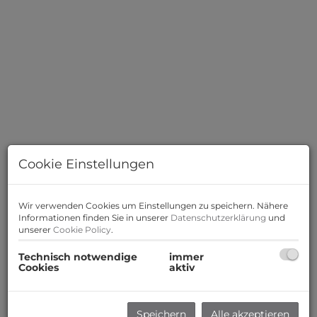
Cookie Einstellungen
Wir verwenden Cookies um Einstellungen zu speichern. Nähere
Informationen finden Sie in unserer
Datenschutzerklärung
und
unserer
Cookie Policy
.
Technisch notwendige
immer
Cookies
aktiv
Beschreibung
Zum Verkauf gelangt eine exklusive 2 Zimmer ANLEGER-
Speichern
Alle akzeptieren