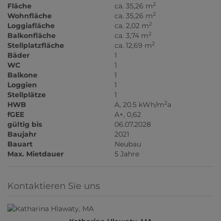
2
Fläche
ca. 35,26 m
2
Wohnfläche
ca. 35,26 m
2
Loggiafläche
ca. 2,02 m
2
Balkonfläche
ca. 3,74 m
2
Stellplatzfläche
ca. 12,69 m
Bäder
1
WC
1
Balkone
1
Loggien
1
Stellplätze
1
2
HWB
A, 20.5 kWh/m
a
fGEE
A+, 0,62
gültig bis
06.07.2028
Baujahr
2021
Bauart
Neubau
Max. Mietdauer
5 Jahre
Kontaktieren Sie uns