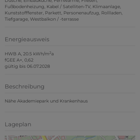
Dusche
Einbauküche
Fernwärme
Fliesen
Fußbodenheizung
Kabel / Satelliten-TV
Klimaanlage
Kunststofffenster
Parkett
Personenaufzug
Rollladen
Tiefgarage
Westbalkon / -terrasse
Energieausweis
2
HWB
A, 20.5 kWh/m
a
fGEE
A+, 0,62
gültig bis
06.07.2028
Beschreibung
Nähe Akademiepark und Krankenhaus
Lageplan