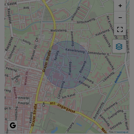
+
−
Tiles ©
basemap.at