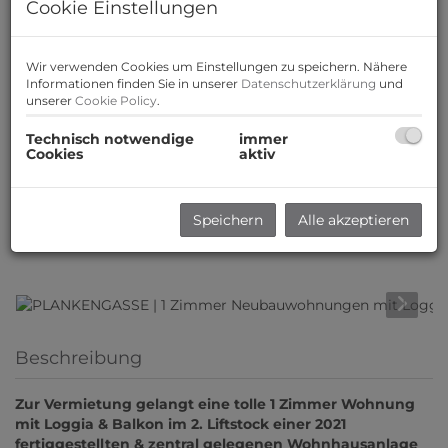
Cookie Einstellungen
Wir verwenden Cookies um Einstellungen zu speichern. Nähere
Informationen finden Sie in unserer
Datenschutzerklärung
und
unserer
Cookie Policy
.
Technisch notwendige
immer
Cookies
aktiv
Speichern
Alle akzeptieren
Beschreibung
Zur Vermietung gelangt eine tolle 1 Zimmer Wohnung
mit Loggia & Balkon im 2. Liftstock einer 2021
fertiggestellten & zentral gelegenen Wohnhausanlage