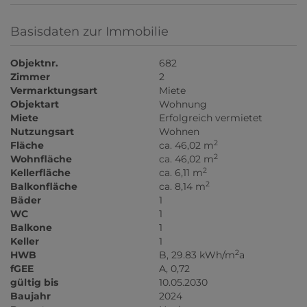
Basisdaten zur Immobilie
Objektnr.
682
Zimmer
2
Vermarktungsart
Miete
Objektart
Wohnung
Miete
Erfolgreich vermietet
Nutzungsart
Wohnen
2
Fläche
ca. 46,02 m
2
Wohnfläche
ca. 46,02 m
2
Kellerfläche
ca. 6,11 m
2
Balkonfläche
ca. 8,14 m
Bäder
1
WC
1
Balkone
1
Keller
1
2
HWB
B, 29.83 kWh/m
a
fGEE
A, 0,72
gültig bis
10.05.2030
Baujahr
2024