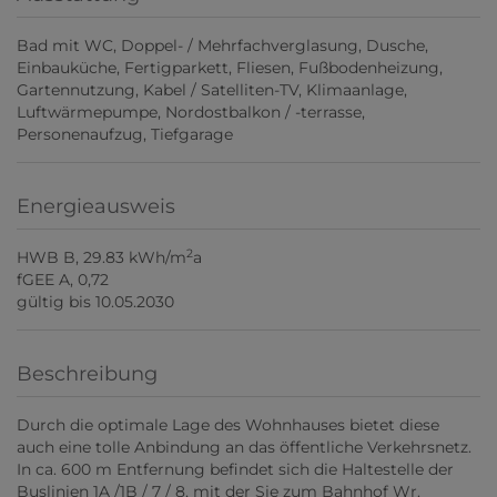
Bad mit WC
Doppel- / Mehrfachverglasung
Dusche
Einbauküche
Fertigparkett
Fliesen
Fußbodenheizung
Gartennutzung
Kabel / Satelliten-TV
Klimaanlage
Luftwärmepumpe
Nordostbalkon / -terrasse
Personenaufzug
Tiefgarage
Energieausweis
2
HWB
B, 29.83 kWh/m
a
fGEE
A, 0,72
gültig bis
10.05.2030
Beschreibung
Durch die optimale Lage des Wohnhauses bietet diese
auch eine tolle Anbindung an das öffentliche Verkehrsnetz.
In ca. 600 m Entfernung befindet sich die Haltestelle der
Buslinien 1A /1B / 7 / 8, mit der Sie zum Bahnhof Wr.