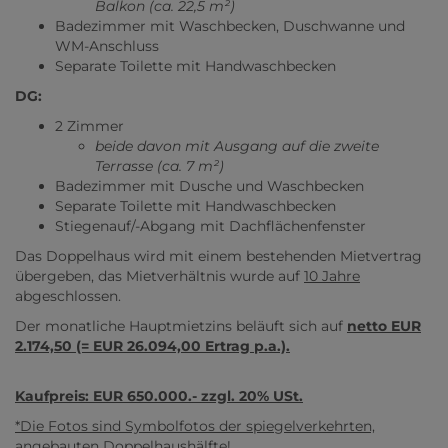
Balkon (ca. 22,5 m²)
Badezimmer mit Waschbecken, Duschwanne und
WM-Anschluss
Separate Toilette mit Handwaschbecken
DG:
2 Zimmer
beide davon mit Ausgang auf die zweite
Terrasse (ca. 7 m²)
Badezimmer mit Dusche und Waschbecken
Separate Toilette mit Handwaschbecken
Stiegenauf/-Abgang mit Dachflächenfenster
Das Doppelhaus wird mit einem bestehenden Mietvertrag
übergeben, das Mietverhältnis wurde auf
10 Jahre
abgeschlossen.
Der monatliche Hauptmietzins beläuft sich auf
netto
E
UR
2.174,50
(= EUR 26.094,00 Ertrag p.a.).
Kaufpreis: EUR 650.000.- zzgl. 20% USt.
*Die Fotos sind Symbolfotos der spiegelverkehrten,
angebauten Doppelhaushälfte!