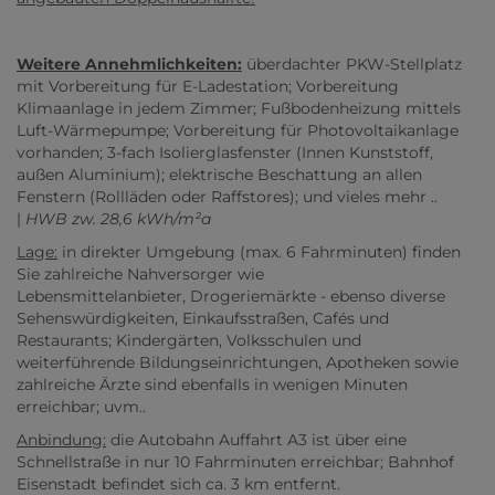
Weitere Annehmlichkeiten:
überdachter PKW-Stellplatz
mit Vorbereitung für E-Ladestation; Vorbereitung
Klimaanlage in jedem Zimmer; Fußbodenheizung mittels
Luft-Wärmepumpe; Vorbereitung für Photovoltaikanlage
vorhanden; 3-fach Isolierglasfenster (Innen Kunststoff,
außen Aluminium); elektrische Beschattung an allen
Fenstern (Rollläden oder Raffstores); und vieles mehr ..
|
HWB zw. 28,6 kWh/m²a
Lage:
in direkter Umgebung (max. 6 Fahrminuten) finden
Sie zahlreiche Nahversorger wie
Lebensmittelanbieter, Drogeriemärkte - ebenso diverse
Sehenswürdigkeiten, Einkaufsstraßen, Cafés und
Restaurants; Kindergärten, Volksschulen und
weiterführende Bildungseinrichtungen, Apotheken sowie
zahlreiche Ärzte sind ebenfalls in wenigen Minuten
erreichbar; uvm..
Anbindung:
die Autobahn Auffahrt A3 ist über eine
Schnellstraße in nur 10 Fahrminuten erreichbar; Bahnhof
Eisenstadt befindet sich ca. 3 km entfernt.