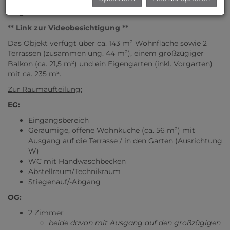
moderne & lichtdurchflutete Doppelhaushälfte in
Ziegelmassivbauweise!
** Link zur Videobesichtigung **
Das Objekt verfügt über ca. 143 m² Wohnfläche sowie 2
Terrassen (zusammen ung. 44 m²), einem großzügiger
Balkon (ca. 21,5 m²) und ein Eigengarten (inkl. Vorgarten)
mit ca. 235 m².
Zur Raumaufteilung:
EG:
Eingangsbereich
Geräumige, offene Wohnküche (ca. 56 m²) mit
Ausgang auf die Terrasse / in den Garten (Ausrichtung
W)
WC mit Handwaschbecken
Abstellraum/Technikraum
Stiegenauf/-Abgang
OG:
2 Zimmer
beide davon mit Ausgang auf den großzügigen