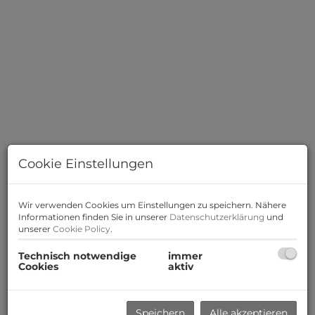
Cookie Einstellungen
Wir verwenden Cookies um Einstellungen zu speichern. Nähere
Informationen finden Sie in unserer
Datenschutzerklärung
und
unserer
Cookie Policy
.
Technisch notwendige
immer
Cookies
aktiv
Beschreibung
Zum Verkauf gelangt eine vermietete, wunderschöne,
Speichern
Alle akzeptieren