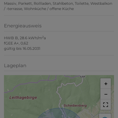
Massiv
Parkett
Rollladen
Stahlbeton
Toilette
Westbalkon
/ -terrasse
Wohnküche / offene Küche
Energieausweis
2
HWB
B, 28.6 kWh/m
a
fGEE
A+, 0,62
gültig bis
16.05.2031
Lageplan
+
−