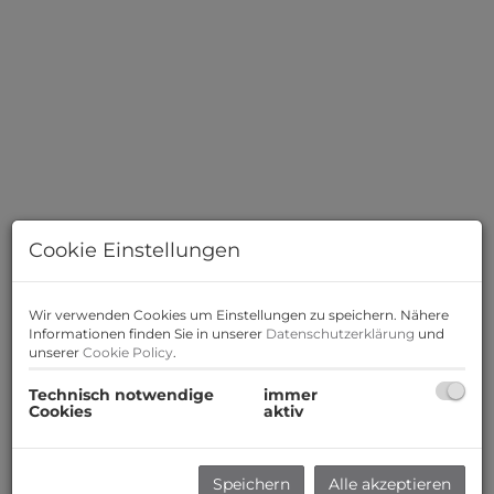
Cookie Einstellungen
Wir verwenden Cookies um Einstellungen zu speichern. Nähere
Informationen finden Sie in unserer
Datenschutzerklärung
und
unserer
Cookie Policy
.
Beschreibung
Technisch notwendige
immer
Cookies
aktiv
Zum Verkauf gelangt eine durchdacht geplante 1
Zimmer Wohnung mit Terrasse und Garten im
Speichern
Alle akzeptieren
Erdgeschoss eines modernen Neubau-Projekts in 2333