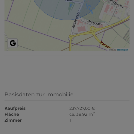
Tiles ©
basemap.at
Basisdaten zur Immobilie
Kaufpreis
237.727,00 €
2
Fläche
ca. 38,92 m
Zimmer
1