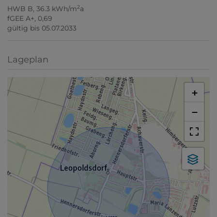
2
HWB
B, 36.3 kWh/m
a
fGEE
A+, 0,69
gültig bis
05.07.2033
Lageplan
+
−