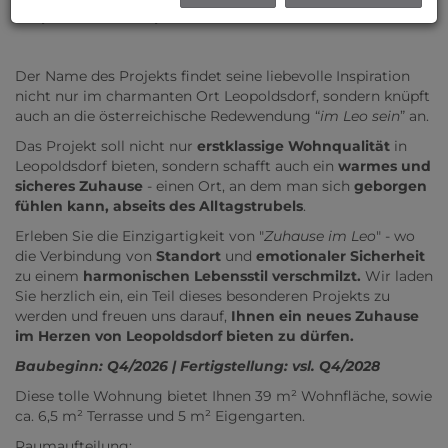
Leopoldsdorf - Hauptstraße // Zuhause IM LEO!
Der Name des Projekts findet seine liebevolle Inspiration
nicht nur im charmanten Ort Leopoldsdorf, sondern knüpft
auch an die österreichische Redewendung “
im Leo sein
” an.
Das Projekt soll nicht nur
erstklassige Wohnqualität
in
Leopoldsdorf bieten, sondern schafft auch ein
warmes und
sicheres Zuhause
- einen Ort, an dem man sich
geborgen
fühlen kann, abseits des Alltagstrubels
.
Erleben Sie die Einzigartigkeit von "
Zuhause im Leo
" - wo
die Verbindung von
Standort
und
emotionaler Sicherheit
zu einem
harmonischen Lebensstil verschmilzt.
Wir laden
Sie herzlich ein, ein Teil dieses besonderen Projekts zu
werden und freuen uns darauf,
Ihnen ein neues Zuhause
im Herzen von Leopoldsdorf bieten zu dürfen.
Baubeginn: Q4/2026 | Fertigstellung: vsl. Q4/2028
Diese tolle Wohnung bietet Ihnen 39 m² Wohnfläche, sowie
ca. 6,5 m² Terrasse und 5 m² Eigengarten.
Raumaufteilung: