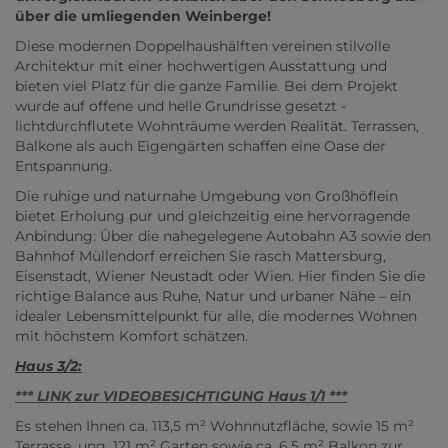
über die umliegenden Weinberge!
Diese modernen Doppelhaushälften vereinen stilvolle
Architektur mit einer hochwertigen Ausstattung und
bieten viel Platz für die ganze Familie. Bei dem Projekt
wurde auf offene und helle Grundrisse gesetzt -
lichtdurchflutete Wohnträume werden Realität. Terrassen,
Balkone als auch Eigengärten schaffen eine Oase der
Entspannung.
Die ruhige und naturnahe Umgebung von Großhöflein
bietet Erholung pur und gleichzeitig eine hervorragende
Anbindung: Über die nahegelegene Autobahn A3 sowie den
Bahnhof Müllendorf erreichen Sie rasch Mattersburg,
Eisenstadt, Wiener Neustadt oder Wien. Hier finden Sie die
richtige Balance aus Ruhe, Natur und urbaner Nähe – ein
idealer Lebensmittelpunkt für alle, die modernes Wohnen
mit höchstem Komfort schätzen.
Haus 3/2:
*** LINK zur VIDEOBESICHTIGUNG Haus 1/1 ***
Es stehen Ihnen ca. 113,5 m² Wohnnutzfläche, sowie 15 m²
Terrasse, ung. 121 m² Garten sowie ca. 6,5 m² Balkon zur