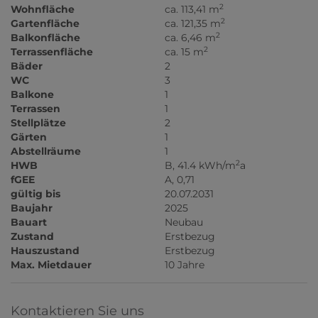
2
Wohnfläche
ca. 113,41 m
2
Gartenfläche
ca. 121,35 m
2
Balkonfläche
ca. 6,46 m
2
Terrassenfläche
ca. 15 m
Bäder
2
WC
3
Balkone
1
Terrassen
1
Stellplätze
2
Gärten
1
Abstellräume
1
2
HWB
B, 41.4 kWh/m
a
fGEE
A, 0,71
gültig bis
20.07.2031
Baujahr
2025
Bauart
Neubau
Zustand
Erstbezug
Hauszustand
Erstbezug
Max. Mietdauer
10 Jahre
Kontaktieren Sie uns