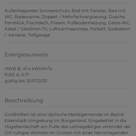
Außenliegender Sonnenschutz
Bad mit Fenster
Bad mit
WC
Badewanne
Doppel- / Mehrfachverglasung
Dusche
Fernblick
Flachdach
Fliesen
Fußbodenheizung
Gäste-WC
Kabel / Satelliten-TV
Luftwärmepumpe
Parkett
Südbalkon
/ -terrasse
Tiefgarage
Energieausweis
2
HWB
B, 41.4 kWh/m
a
fGEE
A, 0,71
gültig bis
20.07.2031
Beschreibung
Großhöflein ist eine idyllische Marktgemeinde im Bezirk
Eisenstadt-Umgebung im Burgenland. Eingebettet in die
Hügellandschaft am Fuße des Leithagebirges verbindet der
Ort ruhiges Wohnen im Grünen mit einer hervorragenden