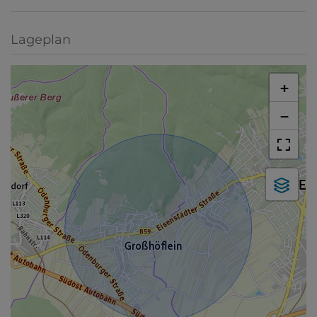
Lageplan
+
−