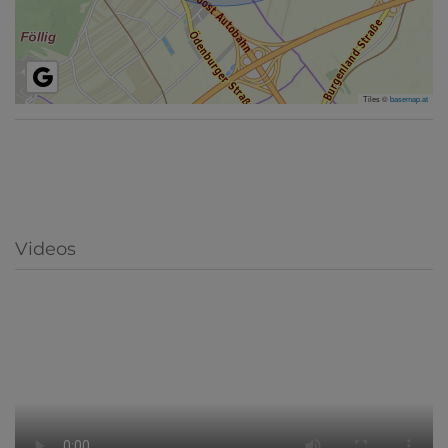
Tiles ©
basemap.at
Videos