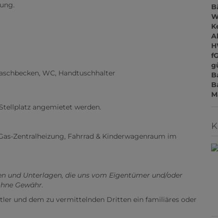
gung.
B
W
Ke
A
H
f
gü
aschbecken, WC, Handtuschhalter
B
B
M
Stellplatz angemietet werden.
K
 Gas-Zentralheizung, Fahrrad & Kinderwagenraum im
en und Unterlagen, die uns vom Eigentümer und/oder
 ohne Gewähr.
tler und dem zu vermittelnden Dritten ein familiäres oder