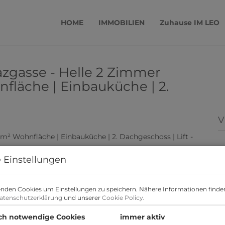
HOME
IMMOBILIEN
Zuhause IM LEO
azgasse - Helle 2 Zimmer
fläche | Einbauküche | 2.
V
 Einstellungen
nden Cookies um Einstellungen zu speichern. Nähere Informationen finden
atenschutzerklärung
und unserer
Cookie Policy
.
ch notwendige Cookies
immer aktiv