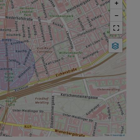
+
−
Tiles ©
basemap.at