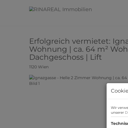
Erfolgreich vermietet: Ign
Wohnung | ca. 64 m² Wohn
Dachgeschoss | Lift
1120 Wien
Cookie
Wir verwe
unserer
D
Technis