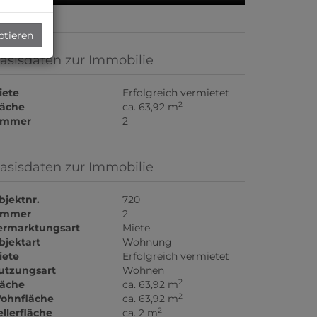
ptieren
asisdaten zur Immobilie
iete
Erfolgreich vermietet
2
läche
ca. 63,92 m
immer
2
asisdaten zur Immobilie
bjektnr.
720
immer
2
ermarktungsart
Miete
bjektart
Wohnung
iete
Erfolgreich vermietet
utzungsart
Wohnen
2
läche
ca. 63,92 m
2
ohnfläche
ca. 63,92 m
2
ellerfläche
ca. 2 m