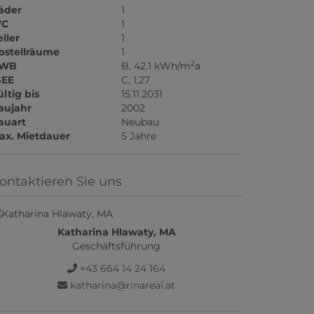
äder
1
C
1
ller
1
bstellräume
1
2
WB
B, 42.1 kWh/m
a
GEE
C, 1,27
ltig bis
15.11.2031
aujahr
2002
auart
Neubau
ax. Mietdauer
5 Jahre
ontaktieren Sie uns
Katharina Hlawaty, MA
Geschäftsführung
+43 664 14 24 164
katharina@rinareal.at