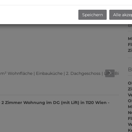
Speichern
Alle akze
B
M
F
Z
B
O
Z
V
O
 2 Zimmer Wohnung im DG (mit Lift) in 1120 Wien -
M
N
F
W
K