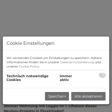
Cookie Einstellungen
Wir verwenden Cookies um Einstellungen zu speichern. Nähere
Informationen finden Sie in unserer
Datenschutzerklärung
und
unserer
Cookie Policy
.
Technisch notwendige
immer
Cookies
aktiv
Beschreibung
Speichern
Alle akzeptieren
Zur Vermietung gelangt eine gut durchdachte 2
Zimmer Wohnung mit Loggia im 1. Liftstock dieses
Neubau-Projekts in Ebreichsdorf.