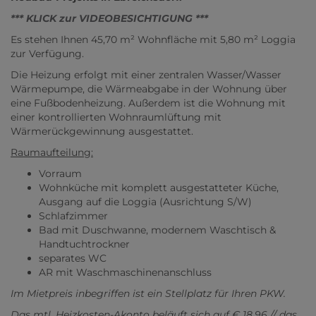
*** KLICK zur VIDEOBESICHTIGUNG ***
Es stehen Ihnen 45,70 m² Wohnfläche mit 5,80 m² Loggia
zur Verfügung.
Die Heizung erfolgt mit einer zentralen Wasser/Wasser
Wärmepumpe, die Wärmeabgabe in der Wohnung über
eine Fußbodenheizung. Außerdem ist die Wohnung mit
einer kontrollierten Wohnraumlüftung mit
Wärmerückgewinnung ausgestattet.
Raumaufteilung:
Vorraum
Wohnküche mit komplett ausgestatteter Küche,
Ausgang auf die Loggia (Ausrichtung S/W)
Schlafzimmer
Bad mit Duschwanne, modernem Waschtisch &
Handtuchtrockner
separates WC
AR mit Waschmaschinenanschluss
Im Mietpreis inbegriffen ist ein Stellplatz für Ihren PKW.
Das mtl. Heizkosten-Akonto beläuft sich auf € 18,96 // das