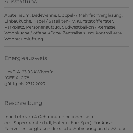
Ausstattung
Abstellraum
Badewanne
Doppel- / Mehrfachverglasung
Einbauküche
Kabel / Satelliten-TV
Kunststofffenster
Parkplatz
Personenaufzug
Südwestbalkon / -terrasse
Wohnküche / offene Küche
Zentralheizung
kontrollierte
Wohnraumlüftung
Energieausweis
2
HWB
A, 23.95 kWh/m
a
fGEE
A, 0,78
gültig bis
27.12.2027
Beschreibung
Innerhalb von 4 Gehminuten befinden sich
drei Supermärkte (Lidl, Hofer u. EuroSpar). Für kurze
Fahrzeiten sorgt auch die rasche Anbindung an die A3, die