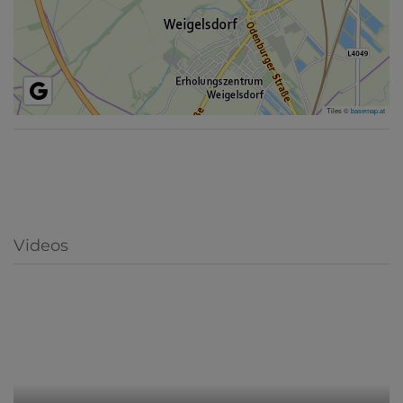
Tiles ©
basemap.at
Videos