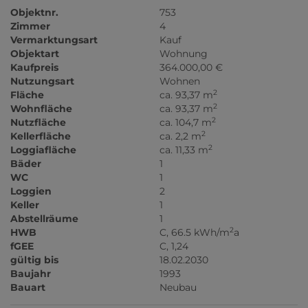
Objektnr.
753
Zimmer
4
Vermarktungsart
Kauf
Objektart
Wohnung
Kaufpreis
364.000,00 €
Nutzungsart
Wohnen
2
Fläche
ca. 93,37 m
2
Wohnfläche
ca. 93,37 m
2
Nutzfläche
ca. 104,7 m
2
Kellerfläche
ca. 2,2 m
2
Loggiafläche
ca. 11,33 m
Bäder
1
WC
1
Loggien
2
Keller
1
Abstellräume
1
2
HWB
C, 66.5 kWh/m
a
fGEE
C, 1,24
gültig bis
18.02.2030
Baujahr
1993
Bauart
Neubau