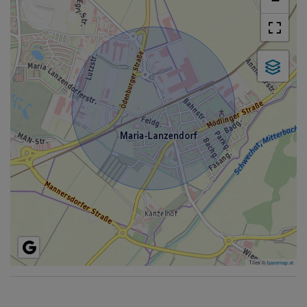
−
Tiles ©
basemap.at