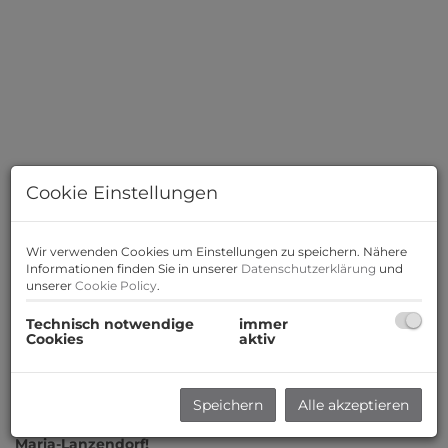
Cookie Einstellungen
Wir verwenden Cookies um Einstellungen zu speichern. Nähere
Informationen finden Sie in unserer
Datenschutzerklärung
und
unserer
Cookie Policy
.
Technisch notwendige
immer
Cookies
aktiv
Beschreibung
Zum Verkauf gelangt diese attraktive Loggiawohnung
Speichern
Alle akzeptieren
mit 4 Zimmern in der ersten Etage - Wienerstraße,
Maria-Lanzendorf!