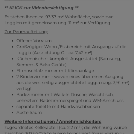
** KLICK zur Videobesichtigung **
Es stehen Ihnen ca. 93,37 m² Wohnfläche, sowie zwei
Loggien mit gemeinsam ung. 11 m² zur Verfügung!
Zur Raumaufteilung:
Offener Vorraum
Großzügiger Wohn-/Essbereich mit Ausgang auf die
Loggia (Ausrichtung O - ca. 7,42 m²)
Küchennische - komplett Ausgestattet (Samsung,
Siemens & Beko Geräte)
Elternschlafzimmer mit Klimaanlage
2 Kinderzimmer - wovon eines über einen Ausgang
aus die westseitig ausgerichtete Loggia (ung. 3,91 m³)
verfügt
Badezimmer mit Walk-In Dusche, Waschtisch,
beheiztem Badezimmerspiegel und WM-Anschluss
separate Toilette mit Handwaschbecken
Abstellraum
Weitere Informationen / Annehmlichkeiten:
zugeordnetes Kellerabteil (ca. 2,2 m²); die Wohnung wurde
zwischen 2023-2025 teilweise kernsaniert (neue Heizung -