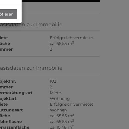
ptieren
asisdaten zur Immobilie
iete
Erfolgreich vermietet
2
läche
ca. 65,55 m
immer
2
asisdaten zur Immobilie
bjektnr.
102
immer
2
ermarktungsart
Miete
bjektart
Wohnung
iete
Erfolgreich vermietet
utzungsart
Wohnen
2
läche
ca. 65,55 m
2
ohnfläche
ca. 65,55 m
2
errassenfläche
ca. 10,48 m