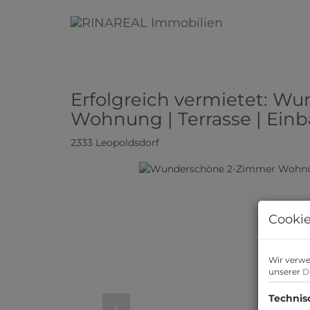
Erfolgreich vermietet: W
Wohnung | Terrasse | Ein
2333 Leopoldsdorf
Cookie
Wir verwe
unserer
D
Technis