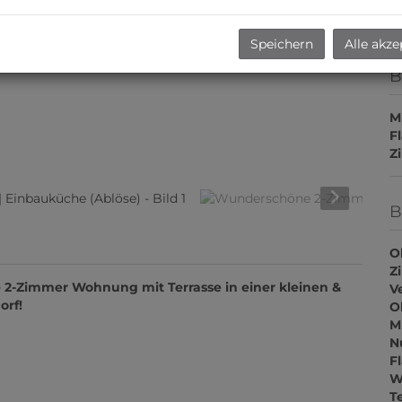
Speichern
Alle akze
B
M
F
Z
B
O
Z
 2-Zimmer Wohnung mit Terrasse in einer kleinen &
V
orf!
O
M
N
F
W
T