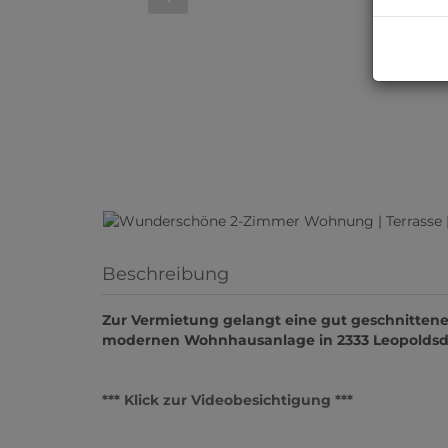
Beschreibung
Zur Vermietung gelangt eine gut geschnittene
modernen Wohnhausanlage in 2333 Leopoldsd
*** Klick zur Videobesichtigung ***