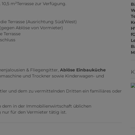
. 10,5 m²Terrasse zur Verfügung.
B
W
T
die Terrasse (Ausrichtung Süd/West)
Ke
(gegen Ablöse von Vormieter)
H
e Terrasse
f
schluss
L
B
M
nenjalousien & Fliegengitter,
Ablöse Einbauküche
K
aschine und Trockner sowie Kinderwagen- und
tler und dem zu vermittelnden Dritten ein familiäres oder
n dem in der Immobilienwirtschaft üblichen
nur für den Vermieter tätig ist.