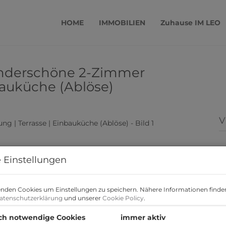
HOME
IMMOBILIEN
Zuhause IM LEO
underschöne 2-Zimmer
bauküche (Ablöse)
V
 Einstellungen
nden Cookies um Einstellungen zu speichern. Nähere Informationen finden
atenschutzerklärung
und unserer
Cookie Policy
.
ch notwendige Cookies
immer aktiv