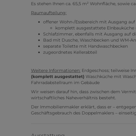
Es stehen Ihnen ca. 65,5 m² Wohnfläche, sowie ca
Raumaufteilung:
offener Wohn-/Essbereich mit Ausgang auf 
komplett ausgestattete EInbauküche 
Schlafzimmer, ebenfalls mit Ausgang auf di
Bad mit Dusche, Waschbecken und WM-An
separate Toilette mit Handwaschbecken
zugeordnetes Kellerabteil
Weitere Informationen:
Erdgeschoss; teilweise In
(komplett ausgestattet)
Waschküche mit Waschm
Fahrradabstellraum im Gebäude
Wir weisen darauf hin, dass zwischen dem Vermit
wirtschaftliches Naheverhältnis besteht.
Der Immobilienmakler erklärt, dass er – entgege
Geschäftsgebrauch des Doppelmaklers – einseitig 
Ausstattung