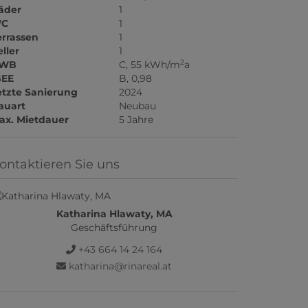
äder
1
C
1
errassen
1
ller
1
2
WB
C, 55 kWh/m
a
GEE
B, 0,98
etzte Sanierung
2024
auart
Neubau
ax. Mietdauer
5 Jahre
ontaktieren Sie uns
Katharina Hlawaty, MA
Geschäftsführung
+43 664 14 24 164
katharina@rinareal.at