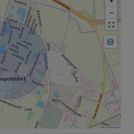
+
−
Tiles ©
basemap.at