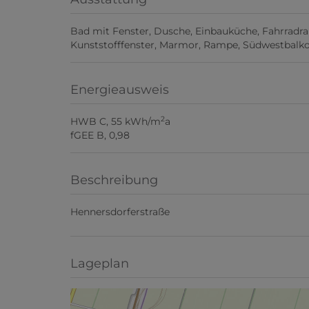
Bad mit Fenster
Dusche
Einbauküche
Fahrradr
Kunststofffenster
Marmor
Rampe
Südwestbalkon
Energieausweis
2
HWB
C, 55 kWh/m
a
fGEE
B, 0,98
Beschreibung
Hennersdorferstraße
Lageplan