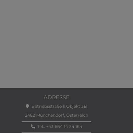
ADRESSE
Betriebsstraße II,Objekt 3B
2482 Münchendorf, Österreich
Tel.:
+43 664 14 24 164