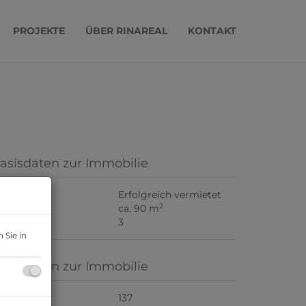
PROJEKTE
ÜBER RINAREAL
KONTAKT
asisdaten zur Immobilie
iete
Erfolgreich vermietet
2
läche
ca. 90 m
immer
3
 Sie in
asisdaten zur Immobilie
bjektnr.
137