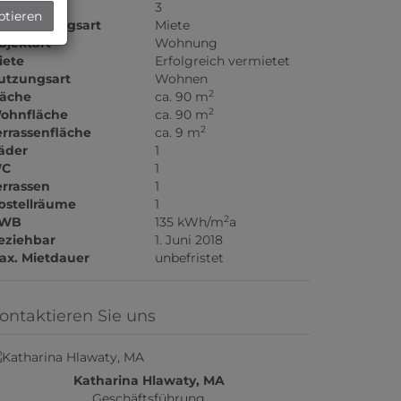
immer
3
ptieren
ermarktungsart
Miete
bjektart
Wohnung
iete
Erfolgreich vermietet
utzungsart
Wohnen
2
läche
ca. 90 m
2
ohnfläche
ca. 90 m
2
errassenfläche
ca. 9 m
äder
1
C
1
errassen
1
bstellräume
1
2
WB
135 kWh/m
a
eziehbar
1. Juni 2018
ax. Mietdauer
unbefristet
ontaktieren Sie uns
Katharina Hlawaty, MA
Geschäftsführung