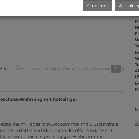
Z
Speichern
Alle akze
V
O
M
N
F
W
T
B
W
T
A
H
B
M
eschoss-Wohnung mit hofseitiger
K
bstellraum; Tageslicht-Badezimmer mit Duschwanne,
te Toilette; Korridor, der in die offene Küche mit
i Schlafzimmer und ein großzügiges Wohnzimmer.