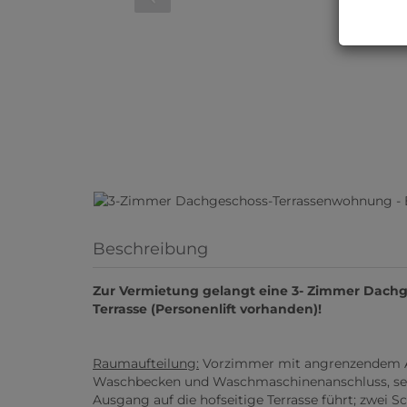
Beschreibung
Zur Vermietung gelangt eine 3- Zimmer Dachg
Terrasse (Personenlift vorhanden)!
Raumaufteilung:
Vorzimmer mit angrenzendem A
Waschbecken und Waschmaschinenanschluss, separa
Ausgang auf die hofseitige Terrasse führt; zwe