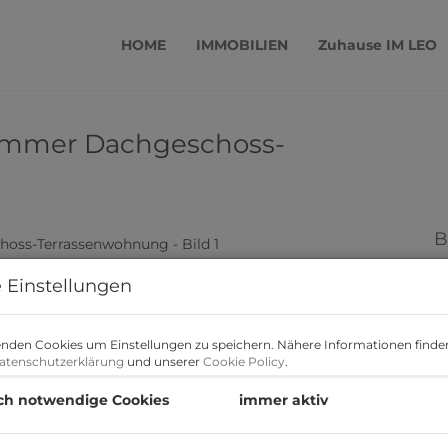
HOME
IMMOBILIEN
Zuhause IM LEO
-Zimmer Dachgeschoss-
B
 Einstellungen
M
F
Z
nden Cookies um Einstellungen zu speichern. Nähere Informationen finden
atenschutzerklärung
und unserer
Cookie Policy
.
B
ch notwendige Cookies
immer aktiv
O