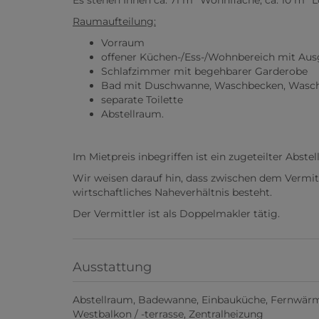
Es stehen Ihnen ca. 71 m² Wohnfläche, ca. 10 m² 
Raumaufteilung:
Vorraum
offener Küchen-/Ess-/Wohnbereich mit Aus
Schlafzimmer mit begehbarer Garderobe
Bad mit Duschwanne, Waschbecken, Wasch
separate Toilette
Abstellraum.
Im Mietpreis inbegriffen ist ein zugeteilter Abstell
Wir weisen darauf hin, dass zwischen dem Vermit
wirtschaftliches Naheverhältnis besteht.
Der Vermittler ist als Doppelmakler tätig.
Ausstattung
Abstellraum
Badewanne
Einbauküche
Fernwär
Westbalkon / -terrasse
Zentralheizung