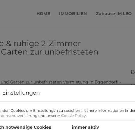
HOME
IMMOBILIEN
Zuhause IM LEO
lle & ruhige 2-Zimmer
arten zur unbefristeten
B
M
F
 Einstellungen
Z
nden Cookies um Einstellungen zu speichern. Nähere Informationen finden
atenschutzerklärung
und unserer
Cookie Policy
.
B
ch notwendige Cookies
immer aktiv
O