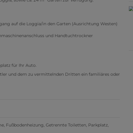
Loggia, sowie ca. 24 m² Garten zur Verfügung.
gang auf die Loggia/in den Garten (Ausrichtung Westen)
maschinenanschluss und Handtuchtrockner
platz für Ihr Auto.
tler und dem zu vermittelnden Dritten ein familiäres oder
me
Fußbodenheizung
Getrennte Toiletten
Parkplatz