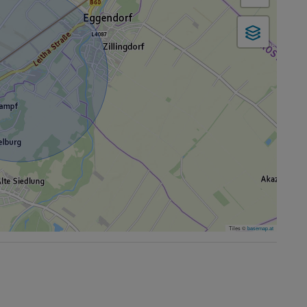
Tiles ©
basemap.at