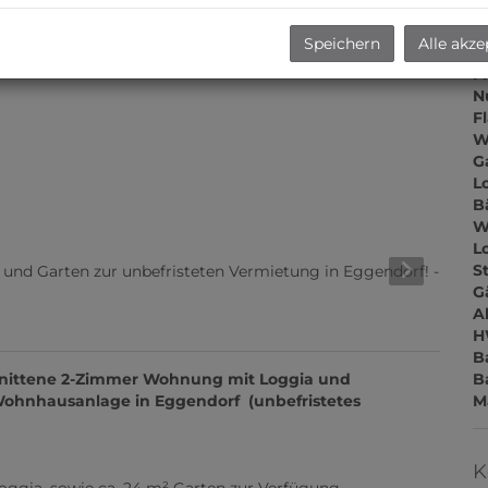
Z
V
Speichern
Alle akze
O
M
N
F
W
G
L
B
W
L
S
G
A
H
B
B
hnittene 2-Zimmer Wohnung mit Loggia und
M
Wohnhausanlage in Eggendorf (unbefristetes
K