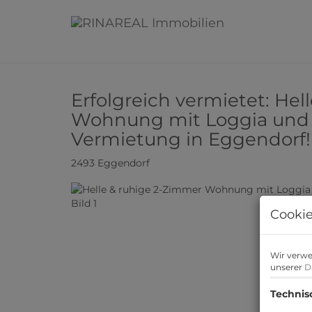
Erfolgreich vermietet: He
Wohnung mit Loggia und G
Vermietung in Eggendorf!
2493 Eggendorf
Cookie
Wir verwe
unserer
D
Technis