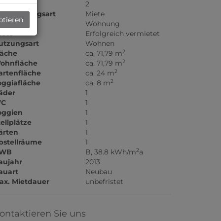
immer
2
ermarktungsart
Miete
ptieren
bjektart
Wohnung
iete
Erfolgreich vermietet
utzungsart
Wohnen
2
läche
ca. 71,79 m
2
ohnfläche
ca. 71,79 m
2
artenfläche
ca. 24 m
2
oggiafläche
ca. 8 m
äder
1
C
1
oggien
1
tellplätze
1
ärten
1
bstellräume
1
2
WB
B, 38.8 kWh/m
a
aujahr
2013
auart
Neubau
ax. Mietdauer
unbefristet
ontaktieren Sie uns