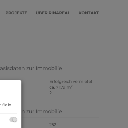
PROJEKTE
ÜBER RINAREAL
KONTAKT
asisdaten zur Immobilie
iete
Erfolgreich vermietet
2
läche
ca. 71,79 m
immer
2
 Sie in
asisdaten zur Immobilie
bjektnr.
252