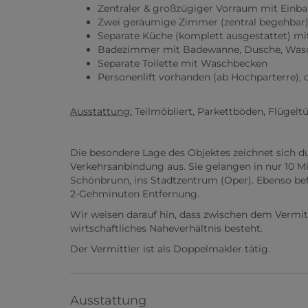
Zentraler & großzügiger Vorraum mit Einb
Zwei geräumige Zimmer (zentral begehbar
Separate Küche (komplett ausgestattet) mi
Badezimmer mit Badewanne, Dusche, Was
Separate Toilette mit Waschbecken
Personenlift vorhanden (ab Hochparterre), da
Ausstattung:
Teilmöbliert, Parkettböden, Flügeltü
Die besondere Lage des Objektes zeichnet sich du
Verkehrsanbindung aus. Sie gelangen in nur 10 M
Schönbrunn, ins Stadtzentrum (Oper). Ebenso bef
2-Gehminuten Entfernung.
Wir weisen darauf hin, dass zwischen dem Vermit
wirtschaftliches Naheverhältnis besteht.
Der Vermittler ist als Doppelmakler tätig.
Ausstattung