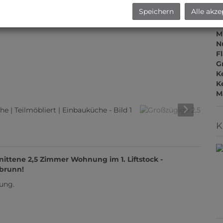
Z
Speichern
Alle akze
V
O
M
N
F
G
K
Ke
M
K
ittene 2,5 Zimmer Wohnung im 1. Liftstock -
brunn!
ung.