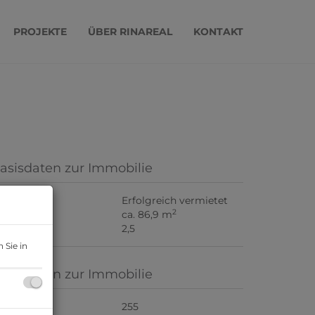
PROJEKTE
ÜBER RINAREAL
KONTAKT
asisdaten zur Immobilie
iete
Erfolgreich vermietet
2
läche
ca. 86,9 m
immer
2,5
 Sie in
asisdaten zur Immobilie
bjektnr.
255