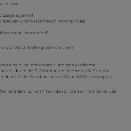
auschrank
)
t Essgelegenheit
chbecken und Waschmaschinenanschluss
her nicht "barrierefrei"
ren, Dreifach-Isolierglasfenster, uvm.
rch eine gute Infrastruktur und eine exzellente
inuten, durch die 3-Gehminuten entfernte U4-Station
inden sich die Autobus-Linien 10A und 63A in weniger als
tler und dem zu vermittelnden Dritten ein familiäres oder