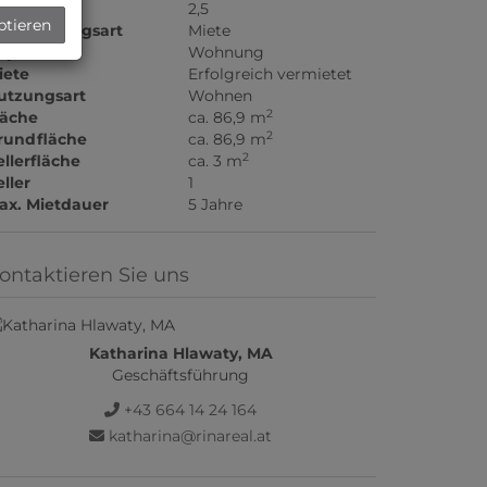
immer
2,5
ptieren
ermarktungsart
Miete
bjektart
Wohnung
iete
Erfolgreich vermietet
utzungsart
Wohnen
2
läche
ca. 86,9 m
2
rundfläche
ca. 86,9 m
2
ellerfläche
ca. 3 m
ller
1
ax. Mietdauer
5 Jahre
ontaktieren Sie uns
Katharina Hlawaty, MA
Geschäftsführung
+43 664 14 24 164
katharina@rinareal.at