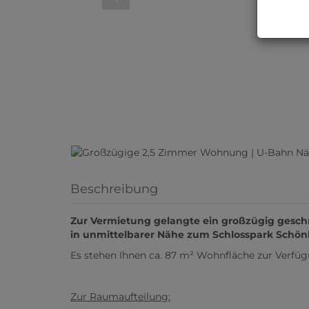
Beschreibung
Zur Vermietung gelangte ein großzügig geschn
in unmittelbarer Nähe zum Schlosspark Schön
Es stehen Ihnen ca. 87 m² Wohnfläche zur Verfüg
Zur Raumaufteilung: