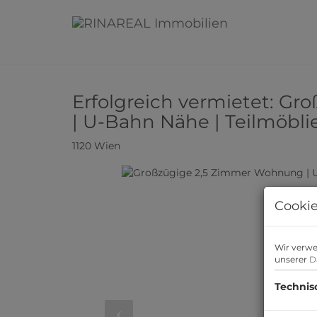
Erfolgreich vermietet: G
| U-Bahn Nähe | Teilmöbli
1120 Wien
Cookie
Wir verwe
unserer
D
Technis