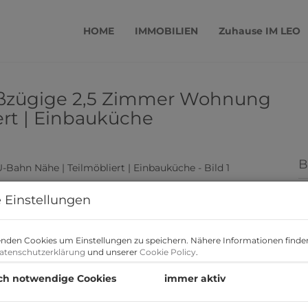
HOME
IMMOBILIEN
Zuhause IM LEO
roßzügige 2,5 Zimmer Wohnung
ert | Einbauküche
B
M
 Einstellungen
F
Z
nden Cookies um Einstellungen zu speichern. Nähere Informationen finden
atenschutzerklärung
und unserer
Cookie Policy
.
B
ch notwendige Cookies
immer aktiv
O