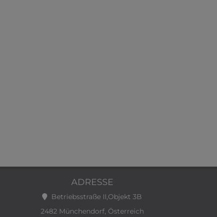
ADRESSE
Betriebsstraße II,Objekt 3B
2482 Münchendorf, Österreich