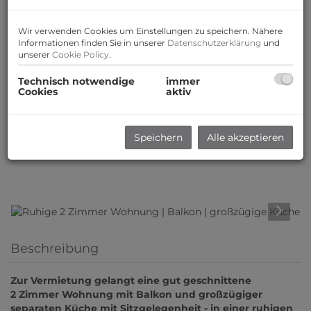
Wir verwenden Cookies um Einstellungen zu speichern. Nähere
Informationen finden Sie in unserer
Datenschutzerklärung
und
unserer
Cookie Policy
.
Technisch notwendige
immer
Cookies
aktiv
Speichern
Alle akzeptieren
Beschreibung
Zur Vermietung gelangt eine gut geschnittene
2 Zimmer Wohnung mit Balkon und großzügiger
separaten Küche mit Sitzgelegenheit - in einer ruhigen