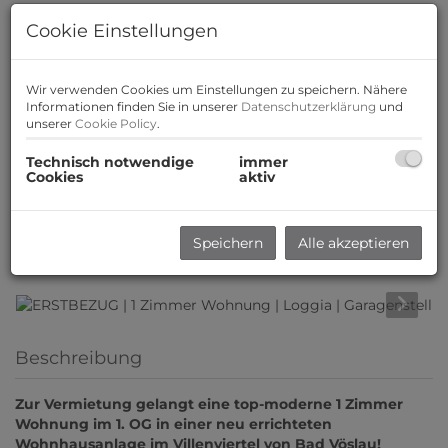
Cookie Einstellungen
Wir verwenden Cookies um Einstellungen zu speichern. Nähere
Informationen finden Sie in unserer
Datenschutzerklärung
und
unserer
Cookie Policy
.
Technisch notwendige
immer
Cookies
aktiv
Speichern
Alle akzeptieren
Beschreibung
Zur Vermietung gelangt eine top-moderne 1 Zimmer
Wohnung im 1. OG in einer neu errichteten
Wohnhausanlage im Villenviertel von Bad Vöslau!