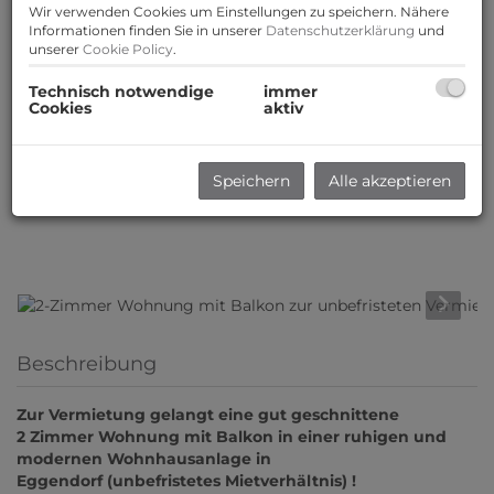
Wir verwenden Cookies um Einstellungen zu speichern. Nähere
Informationen finden Sie in unserer
Datenschutzerklärung
und
unserer
Cookie Policy
.
Technisch notwendige
immer
Cookies
aktiv
Speichern
Alle akzeptieren
Beschreibung
Zur Vermietung gelangt eine gut geschnittene
2 Zimmer Wohnung mit Balkon in einer ruhigen und
modernen Wohnhausanlage in
Eggendorf (unbefristetes Mietverhältnis) !