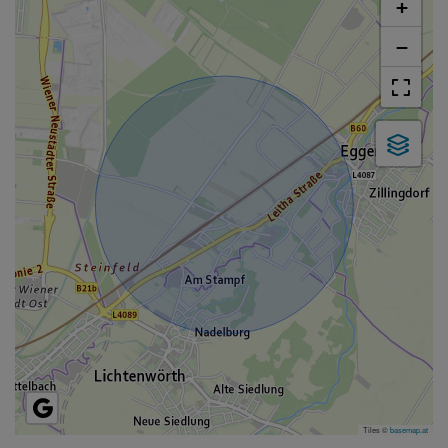
+
−
Tiles ©
basemap.at