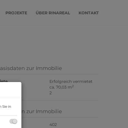
PROJEKTE
ÜBER RINAREAL
KONTAKT
asisdaten zur Immobilie
iete
Erfolgreich vermietet
2
läche
ca. 70,03 m
immer
2
 Sie in
asisdaten zur Immobilie
bjektnr.
402