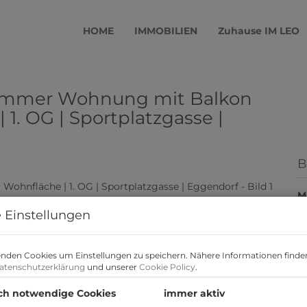
HOME
IMMOBILIEN
Zuhause IM LEO
-Zimmer Wohnung mit Balkon
 1. OG | Sportplatzgasse |
B
M
F
 Einstellungen
Z
nden Cookies um Einstellungen zu speichern. Nähere Informationen finden
B
atenschutzerklärung
und unserer
Cookie Policy
.
ch notwendige Cookies
immer aktiv
O