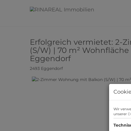
Erfolgreich vermietet: 2
(S/W) | 70 m² Wohnfläche |
Eggendorf
2493 Eggendorf
Cookie
Wir verwe
unserer
D
Technis