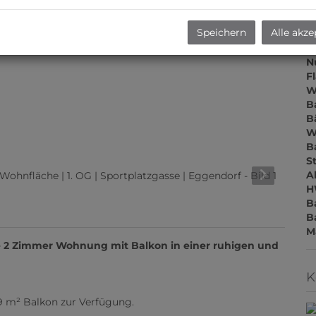
Z
V
Speichern
Alle akze
O
M
N
F
W
B
B
W
B
S
A
H
B
B
M
e 2 Zimmer Wohnung mit Balkon in einer ruhigen und
K
 9 m² Balkon zur Verfügung.