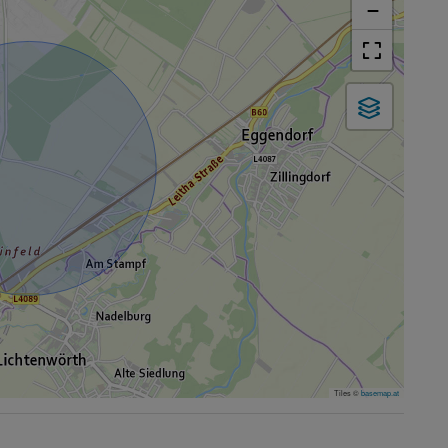
−
Tiles ©
basemap.at