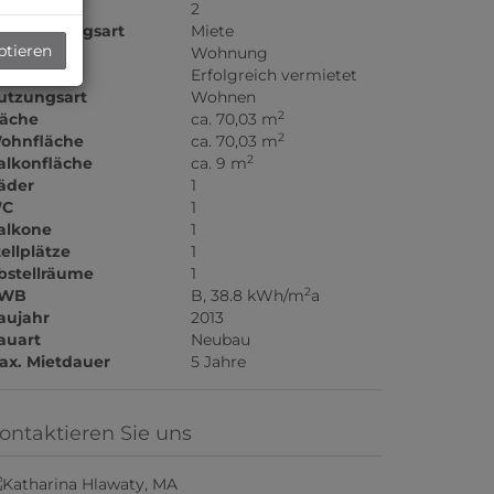
immer
2
ermarktungsart
Miete
ptieren
bjektart
Wohnung
iete
Erfolgreich vermietet
utzungsart
Wohnen
2
läche
ca. 70,03 m
2
ohnfläche
ca. 70,03 m
2
alkonfläche
ca. 9 m
äder
1
C
1
alkone
1
tellplätze
1
bstellräume
1
2
WB
B, 38.8 kWh/m
a
aujahr
2013
auart
Neubau
ax. Mietdauer
5 Jahre
ontaktieren Sie uns