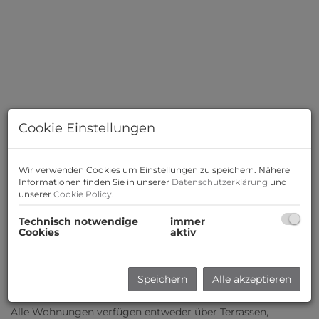
Cookie Einstellungen
Wir verwenden Cookies um Einstellungen zu speichern. Nähere
Informationen finden Sie in unserer
Datenschutzerklärung
und
unserer
Cookie Policy
.
Beschreibung
Technisch notwendige
immer
Cookies
aktiv
Das Bauvorhaben
Blumengasse / Brodingergasse in Wr.
Neustadt
gliedert sich in 4 Baukörper (Bauteil A, B,
C
und
D) mit Kellergeschoss, Erdgeschoss, 1., und 2.
Speichern
Alle akzeptieren
Obergeschoss.
Alle Wohnungen verfügen entweder über Terrassen,