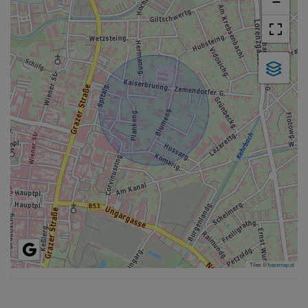
−
Tiles ©
basemap.at