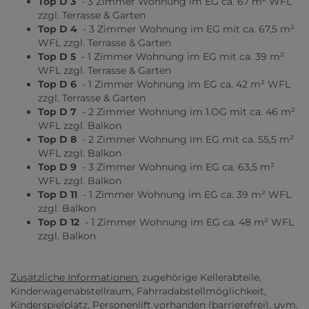
Top D 3
- 3 Zimmer Wohnung im EG ca. 67 m² WFL
zzgl. Terrasse & Garten
Top D 4
- 3 Zimmer Wohnung im EG mit ca. 67,5 m²
WFL zzgl. Terrasse & Garten
Top D 5
- 1 Zimmer Wohnung im EG mit ca. 39 m²
WFL zzgl. Terrasse & Garten
Top D 6
- 1 Zimmer Wohnung im EG ca. 42 m² WFL
zzgl. Terrasse & Garten
Top D 7
- 2 Zimmer Wohnung im 1.OG mit ca. 46 m²
WFL zzgl. Balkon
Top D 8
- 2 Zimmer Wohnung im EG mit ca. 55,5 m²
WFL zzgl. Balkon
Top D 9
- 3 Zimmer Wohnung im EG ca. 63,5 m²
WFL zzgl. Balkon
Top D 11
- 1 Zimmer Wohnung im EG ca. 39 m² WFL
zzgl. Balkon
Top D 12
- 1 Zimmer Wohnung im EG ca. 48 m² WFL
zzgl. Balkon
Zusätzliche Informationen:
zugehörige Kellerabteile,
Kinderwagenabstellraum, Fahrradabstellmöglichkeit,
Kinderspielplatz, Personenlift vorhanden (barrierefrei), uvm.