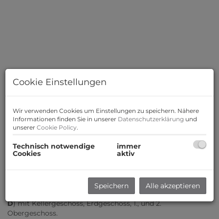
Cookie Einstellungen
Wir verwenden Cookies um Einstellungen zu speichern. Nähere
Informationen finden Sie in unserer
Datenschutzerklärung
und
unserer
Cookie Policy
.
Technisch notwendige
immer
Cookies
aktiv
Beschreibung
Das Bauvorhaben
Blumengasse / Brodingergasse in Wr.
Speichern
Alle akzeptieren
Neustadt
gliedert sich in 4 Baukörper (Bauteil A,
B
, C und
D
) mit Kellergeschoss, Erdgeschoss, 1., und 2.
Obergeschoss.