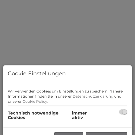
Cookie Einstellungen
Beschreibung
Wir verwenden Cookies um Einstellungen zu speichern. Nähere
Informationen finden Sie in unserer
Datenschutzerklärung
und
unserer
Cookie Policy
.
In der Emmerberggasse, Wr. Neustadt wurde soeben
ein Wohnhaus mit 6 Einheiten fertiggestellt.
Technisch notwendige
immer
Cookies
aktiv
Die modernen Mietwohnungen zeichnen sich besonders
durch ihre großzügige Raumgestaltung und ihre
Zentrumsnähe aus.