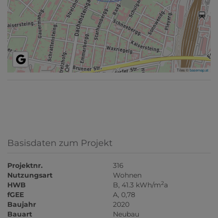
Tiles ©
basemap.at
Basisdaten zum Projekt
Projektnr.
316
Nutzungsart
Wohnen
2
HWB
B, 41.3 kWh/m
a
fGEE
A, 0,78
Baujahr
2020
Bauart
Neubau