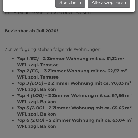
Speichern
Alle akzeptieren
Zur Vermietung gelangen 2-3 Zimmer Wohnungen jeweils
mit Freifläche wie Terrasse oder Balkon.
Beziehbar ab Juli 2020!
Zur Verfügung stehen folgende Wohnungen:
Top 1 (EG) –
2 Zimmer Wohnung mit ca. 51,22 m²
WFL zzgl. Terrasse
Top 2 (EG) –
3 Zimmer Wohnung mit ca. 62,57 m²
WFL zzgl. Terrasse
Top 3 (1.OG) –
2 Zimmer Wohnung mit ca. 70,83 m²
WFL zzgl. Balkon
Top 4 (1.OG) –
2 Zimmer Wohnung mit ca. 67,86 m²
WFL zzgl. Balkon
Top 5 (2.OG) –
2 Zimmer Wohnung mit ca. 65,65 m²
WFL zzgl. Balkon
Top 6 (2.OG) –
2 Zimmer Wohnung mit ca. 63,04 m²
WFL zzgl. Balkon