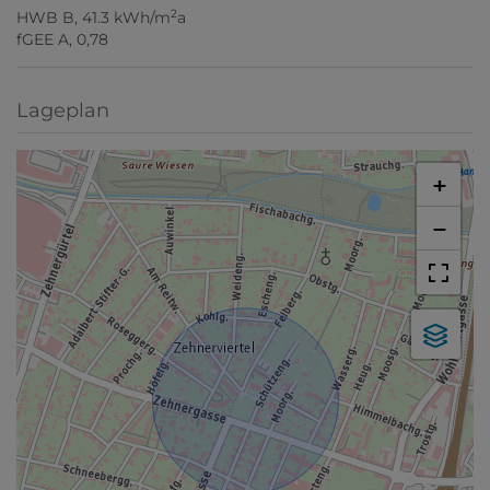
2
HWB
B, 41.3 kWh/m
a
fGEE
A, 0,78
Lageplan
+
−