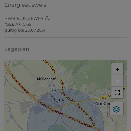
Energieausweis
2
HWB
B, 32.3 kWh/m
a
fGEE
A+, 0,69
gültig bis
20.07.2031
Lageplan
+
−