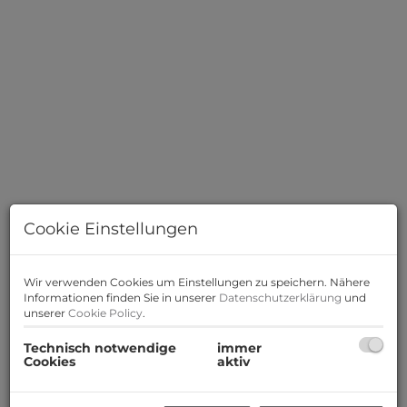
Cookie Einstellungen
Wir verwenden Cookies um Einstellungen zu speichern. Nähere
Informationen finden Sie in unserer
Datenschutzerklärung
und
unserer
Cookie Policy
.
Beschreibung
Technisch notwendige
immer
Cookies
aktiv
Zur Vermietung gelangen acht schlüsselfertige
Doppelhaushälften in herrlicher Hanglage mit
unvergleichbarem Weitblick über den Schneeberg bis