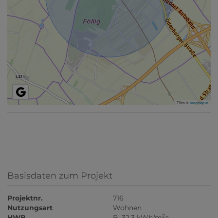
Tiles ©
basemap.at
Basisdaten zum Projekt
Projektnr.
716
Nutzungsart
Wohnen
2
HWB
B, 32.3 kWh/m
a