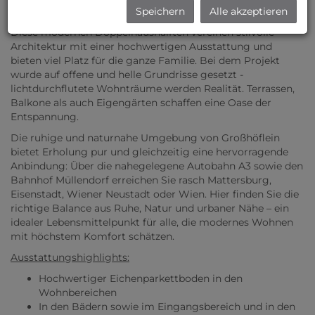
über die umliegenden Weinberge!
Speichern
Alle akzeptieren
Diese modernen Doppelhaushälften vereinen stilvolle
Architektur mit einer hochwertigen Ausstattung und
bieten viel Platz für die ganze Familie. Bei dem Projekt
wurde auf offene und helle Grundrisse gesetzt -
lichtdurchflutete Wohnträume werden Realität. Terrassen,
Balkone als auch Eigengärten schaffen eine Oase der
Entspannung.
Die ruhige und naturnahe Umgebung von Großhöflein
bietet Erholung pur und gleichzeitig eine hervorragende
Anbindung: Über die nahegelegene Autobahn A3 sowie den
Bahnhof Müllendorf erreichen Sie rasch Mattersburg,
Eisenstadt, Wiener Neustadt oder Wien. Hier finden Sie die
richtige Balance aus Ruhe, Natur und urbaner Nähe – ein
idealer Lebensmittelpunkt für alle, die modernes Wohnen
mit höchstem Komfort schätzen.
Ausstattungshighlights:
Hochwertiger Eichenparkettboden in den
Wohnbereichen
In den Bädern sowie im Eingangsbereich und in den