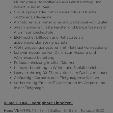
Fluren graue Bodenfließen aus Feinsteinzeug und
Wandfließen in Weiß
Großzügige Bäder mit bodenbündiger Dusche
und/oder Badewanne
Armaturen aus Hansgrohe und Badmöbel von Laufen
3-fach isolierverglaste Fenster und Balkontüren und
Aluminiumdeckschale
Elektrische Rollläden und Raffstores als
außenliegender Sonnenschutz
Wohnungseingangstüren mit Mehrfachverriegelung
Luftwärmepumpe von Daikin zur Heizung und
Warmwasserbereitung
Fußbodenheizung in allen Räumen
Klimavorbereitung in Wohn- und Schlafbereichen
Leerverrohrung für Photovoltaik am Dach vorhanden
Geräumige Carports oder Tiefgaragenstellplätze
Vorbereitung für eine E-Ladestation im Carport und
in der Tiefgarage
VERMIETUNG - Verfügbare Einheiten:
Haus 1/1:
WNFL 113,41 m² | Balkon 6,46 m² | Terrasse 15,00